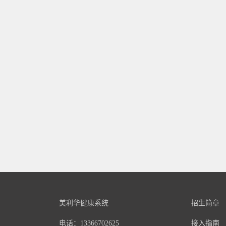
美利华健康系统
招生简章
电话：13366702625
接入指南