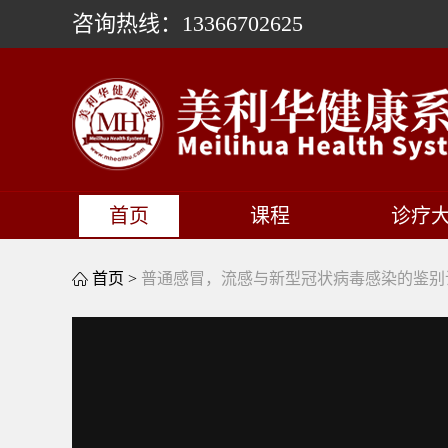
咨询热线：13366702625
首页
课程
诊疗
首页 >
普通感冒，流感与新型冠状病毒感染的鉴别
This
is
a
modal
window.