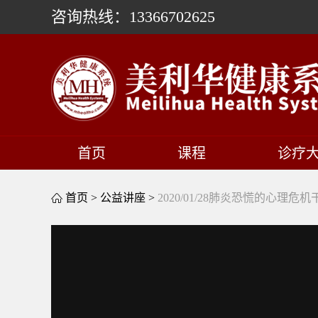
咨询热线：13366702625
首页
课程
诊疗
首页 >
公益讲座 >
2020/01/28肺炎恐慌的心理危机
This
is
a
modal
window.